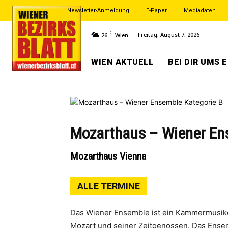
Newsletter-Anmeldung
E-Paper
Mediadaten
C
Freitag, August 7, 2026
26
Wien
WIEN AKTUELL
BEI DIR UMS 
Mozarthaus – Wiener En
Mozarthaus Vienna
ALLE TERMINE
Das Wiener Ensemble ist ein Kammermusike
Mozart und seiner Zeitgenossen. Das Ense