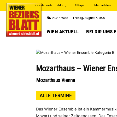
Newsletter-Anmeldung
E-Paper
Mediadaten
C
Freitag, August 7, 2026
23.2
Wien
WIEN AKTUELL
BEI DIR UMS 
Mozarthaus – Wiener En
Mozarthaus Vienna
ALLE TERMINE
Das Wiener Ensemble ist ein Kammermusike
Mozart und seiner Zeitgenossen. Das Ense