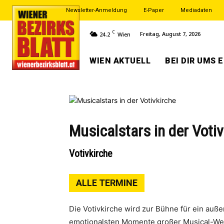
Newsletter-Anmeldung
E-Paper
Mediadaten
C
Freitag, August 7, 2026
24.2
Wien
WIEN AKTUELL
BEI DIR UMS 
Musicalstars in der Voti
Votivkirche
ALLE TERMINE
Die Votivkirche wird zur Bühne für ein au
emotionalsten Momente großer Musical-Wel