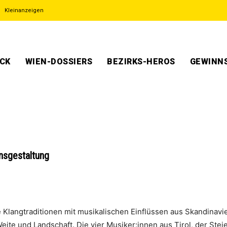
Kleinanzeigen
ECK
WIEN-DOSSIERS
BEZIRKS-HEROS
GEWINNS
ensgestaltung
 Klangtraditionen mit musikalischen Einflüssen aus Skandinavie
te und Landschaft. Die vier Musiker:innen aus Tirol, der St