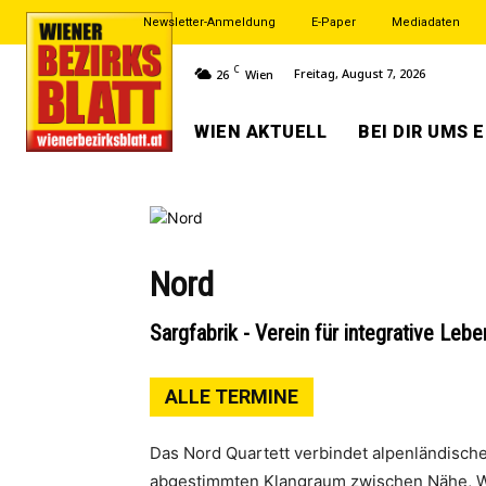
Newsletter-Anmeldung
E-Paper
Mediadaten
C
Freitag, August 7, 2026
26
Wien
WIEN AKTUELL
BEI DIR UMS 
Nord
Sargfabrik - Verein für integrative Leb
ALLE TERMINE
Das Nord Quartett verbindet alpenländische
abgestimmten Klangraum zwischen Nähe, Wei