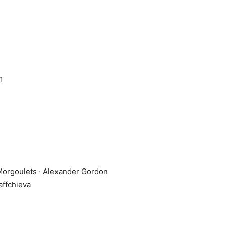
1
Morgoulets · Alexander Gordon
affchieva