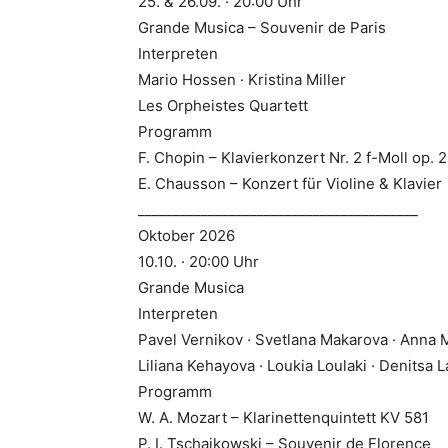
25. & 26.09. · 20:00 Uhr
Grande Musica – Souvenir de Paris
Interpreten
Mario Hossen · Kristina Miller
Les Orpheistes Quartett
Programm
F. Chopin – Klavierkonzert Nr. 2 f-Moll op. 2
E. Chausson – Konzert für Violine & Klavier
________________________________________
Oktober 2026
10.10. · 20:00 Uhr
Grande Musica
Interpreten
Pavel Vernikov · Svetlana Makarova · Anna 
Liliana Kehayova · Loukia Loulaki · Denitsa L
Programm
W. A. Mozart – Klarinettenquintett KV 581
P. I. Tschaikowski – Souvenir de Florence