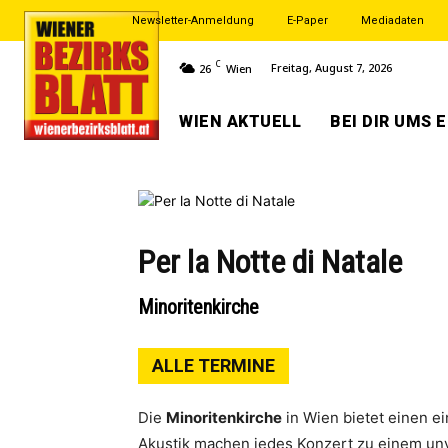
Newsletter-Anmeldung
E-Paper
Mediadaten
C
Freitag, August 7, 2026
26
Wien
WIEN AKTUELL
BEI DIR UMS 
Per la Notte di Natale
Minoritenkirche
ALLE TERMINE
Die
Minoritenkirche
in Wien bietet einen e
Akustik machen jedes Konzert zu einem unv