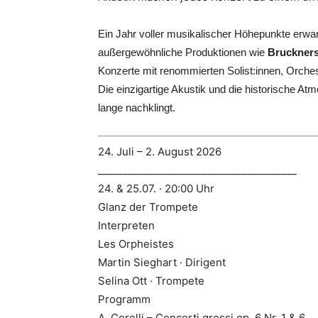
Ein Jahr voller musikalischer Höhepunkte erwar
außergewöhnliche Produktionen wie
Bruckners
Konzerte mit renommierten Solist:innen, Orches
Die einzigartige Akustik und die historische A
lange nachklingt.
24. Juli – 2. August 2026
________________________________________
24. & 25.07. · 20:00 Uhr
Glanz der Trompete
Interpreten
Les Orpheistes
Martin Sieghart · Dirigent
Selina Ott · Trompete
Programm
A. Corelli – Concerti grossi op. 6 Nr. 1 & 6