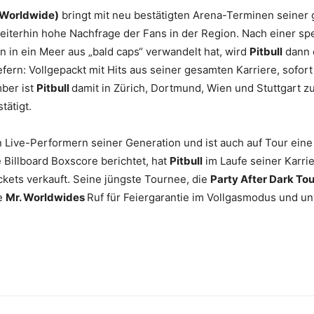
. Worldwide)
bringt mit neu bestätigten Arena-Terminen seiner
eiterhin hohe Nachfrage der Fans in der Region. Nach einer spek
 in ein Meer aus „bald caps“ verwandelt hat, wird
Pitbull
dann e
efern: Vollgepackt mit Hits aus seiner gesamten Karriere, so
ber ist
Pitbull
damit in Zürich, Dortmund, Wien und Stuttgart zu
tätigt.
n Live-Performern seiner Generation und ist auch auf Tour ei
 Billboard Boxscore berichtet, hat
Pitbull
im Laufe seiner Karri
ickets verkauft. Seine jüngste Tournee, die
Party After Dark Tou
te
Mr. Worldwides
Ruf für Feiergarantie im Vollgasmodus und u