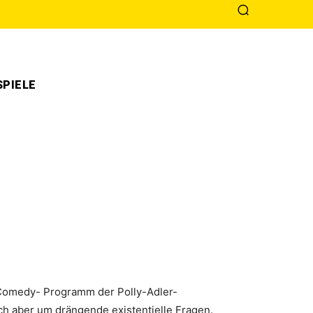
PIELE
e Comedy- Programm der Polly-Adler-
ch aber um drängende existentielle Fragen.