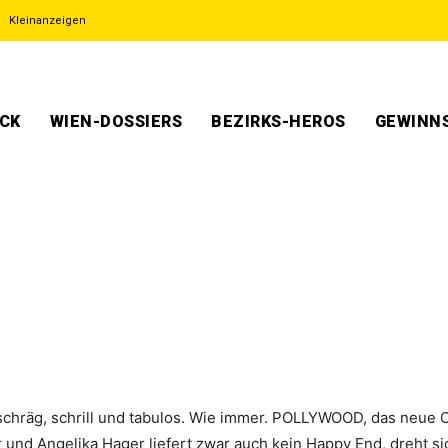
Kleinanzeigen
ECK
WIEN-DOSSIERS
BEZIRKS-HEROS
GEWINNS
t schräg, schrill und tabulos. Wie immer. POLLYWOOD, das neu
und Angelika Hager liefert zwar auch kein Happy End, dreht si