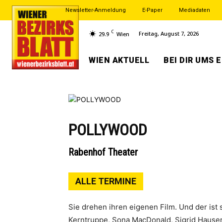
Newsletter-Anmeldung
E-Paper
Mediadaten
C
Freitag, August 7, 2026
29.9
Wien
WIEN AKTUELL
BEI DIR UMS 
POLLYWOOD
Rabenhof Theater
ALLE TERMINE
Sie drehen ihren eigenen Film. Und der is
Kerntruppe, Sona MacDonald, Sigrid Hauser 