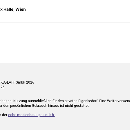
 Halle, Wien
RKSBLATT GmbH 2026
 26
ehalten. Nutzung ausschließlich für den privaten Eigenbedarf. Eine Weiterverwe
r den persönlichen Gebrauch hinaus ist nicht gestattet.
n der
echo medienhaus ges.m.b.h.