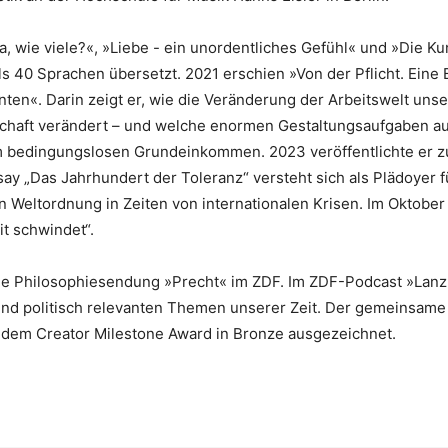
, wie viele?«, »Liebe - ein unordentliches Gefühl« und »Die Kuns
 40 Sprachen übersetzt. 2021 erschien »Von der Pflicht. Eine B
annten«. Darin zeigt er, wie die Veränderung der Arbeitswelt uns
lschaft verändert – und welche enormen Gestaltungsaufgaben a
 bedingungslosen Grundeinkommen. 2023 veröffentlichte er zu
ay „Das Jahrhundert der Toleranz“ versteht sich als Plädoyer f
Weltordnung in Zeiten von internationalen Krisen. Im Oktober 
it schwindet“.
die Philosophiesendung »Precht« im ZDF. Im ZDF-Podcast »Lanz
 und politisch relevanten Themen unserer Zeit. Der gemeinsame
t dem Creator Milestone Award in Bronze ausgezeichnet.