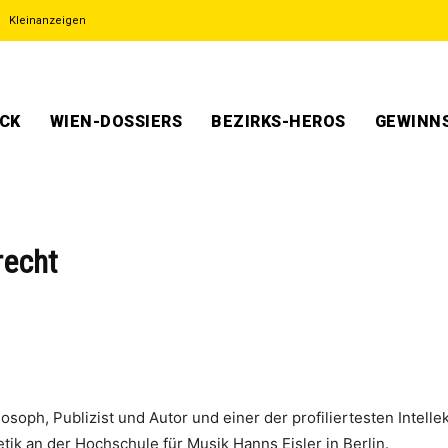
Kleinanzeigen
ECK
WIEN-DOSSIERS
BEZIRKS-HEROS
GEWINNS
recht
losoph, Publizist und Autor und einer der profiliertesten Intell
tik an der Hochschule für Musik Hanns Eisler in Berlin.