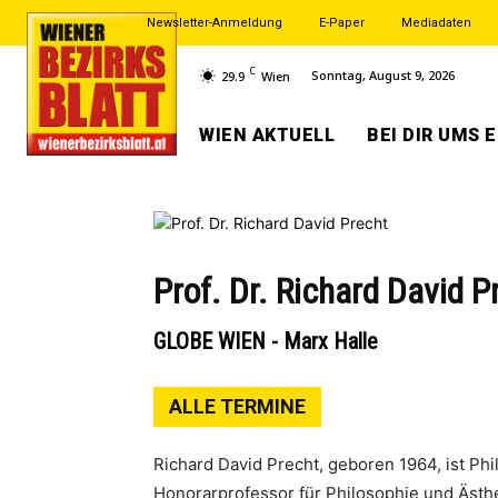
Newsletter-Anmeldung
E-Paper
Mediadaten
C
Sonntag, August 9, 2026
29.9
Wien
WIEN AKTUELL
BEI DIR UMS 
Prof. Dr. Richard David P
GLOBE WIEN - Marx Halle
ALLE TERMINE
Richard David Precht, geboren 1964, ist Phi
Honorarprofessor für Philosophie und Ästhe