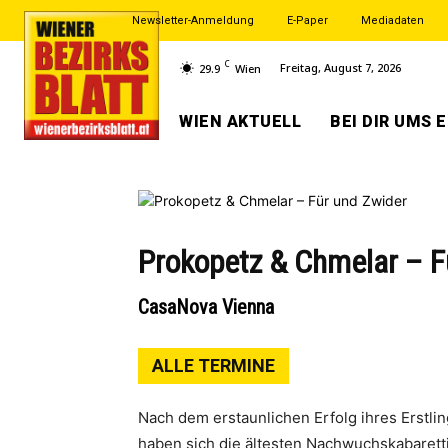
Newsletter-Anmeldung
E-Paper
Mediadaten
C
Freitag, August 7, 2026
29.9
Wien
WIEN AKTUELL
BEI DIR UMS 
Prokopetz & Chmelar – F
CasaNova Vienna
ALLE TERMINE
Nach dem erstaunlichen Erfolg ihres Erstlin
haben sich die ältesten Nachwuchskabaretti