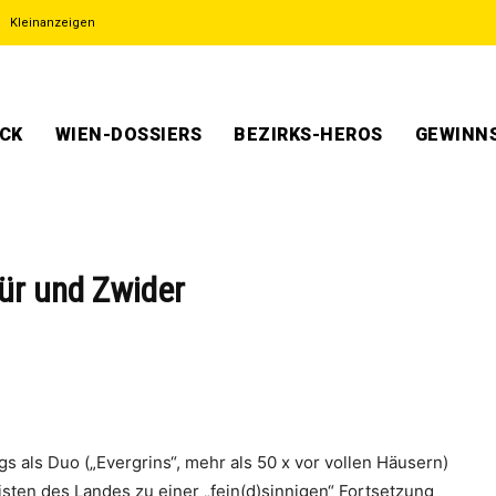
Kleinanzeigen
ECK
WIEN-DOSSIERS
BEZIRKS-HEROS
GEWINNS
ür und Zwider
gs als Duo („Evergrins“, mehr als 50 x vor vollen Häusern)
sten des Landes zu einer „fein(d)sinnigen“ Fortsetzung