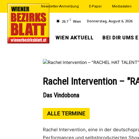
Newsletter-Anmeldung
E-Paper
Mediadaten
C
Donnerstag, August 6, 2026
26.7
Wien
WIEN AKTUELL
BEI DIR UMS 
Rachel Intervention – 
Das Vindobona
ALLE TERMINE
Rachel Intervention, eine in der deutschsp
Performances und selbstproduzierten Shows