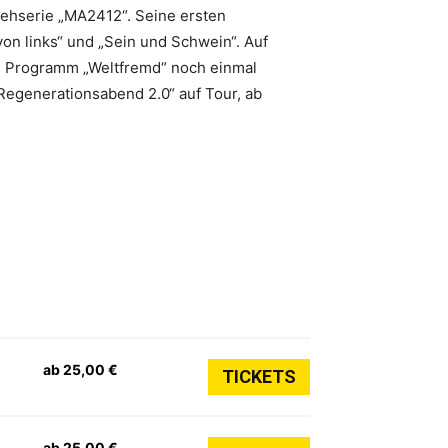
sehserie „MA2412“. Seine ersten
on links“ und „Sein und Schwein“. Auf
 im Programm „Weltfremd“ noch einmal
egenerationsabend 2.0“ auf Tour, ab
ab 25,00 €
TICKETS
ab 25,00 €