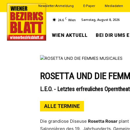
Newsletter-Anmeldung
E-Paper
Mediadaten
C
Samstag, August 8, 2026
24.6
Wien
WIEN AKTUELL
BEI DIR UMS 
ROSETTA UND DIE FEM
L.E.O. - Letztes erfreuliches Operntheat
ALLE TERMINE
Die grandiose Diseuse
Rosetta Rosar
plant 
Salonnièren des 19. Jahrhunderts. Gemein