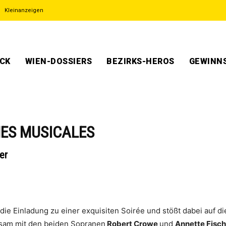
Kleinanzeigen
ECK
WIEN-DOSSIERS
BEZIRKS-HEROS
GEWINNS
MES MUSICALES
er
die Einladung zu einer exquisiten Soirée und stößt dabei auf d
sam mit den beiden Sopranen
Robert Crowe
und
Annette Fisch