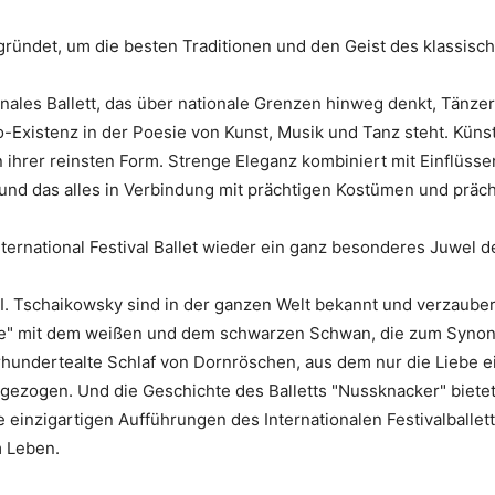
gründet, um die besten Traditionen und den Geist des klassisch
nationales Ballett, das über nationale Grenzen hinweg denkt, Tä
-Existenz in der Poesie von Kunst, Musik und Tanz steht. Künstl
in ihrer reinsten Form. Strenge Eleganz kombiniert mit Einflüs
 und das alles in Verbindung mit prächtigen Kostümen und präc
ternational Festival Ballet wieder ein ganz besonderes Juwel d
tr I. Tschaikowsky sind in der ganzen Welt bekannt und verzaub
 mit dem weißen und dem schwarzen Schwan, die zum Synonym 
hundertealte Schlaf von Dornröschen, aus dem nur die Liebe ei
gezogen. Und die Geschichte des Balletts "Nussknacker" biete
 einzigartigen Aufführungen des Internationalen Festivalballett
m Leben.