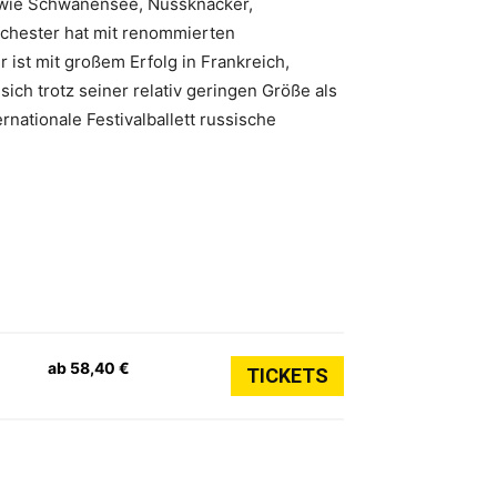
n wie Schwanensee, Nussknacker,
Orchester hat mit renommierten
ist mit großem Erfolg in Frankreich,
ch trotz seiner relativ geringen Größe als
rnationale Festivalballett russische
ab 58,40 €
TICKETS