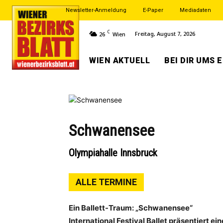
Newsletter-Anmeldung
E-Paper
Mediadaten
C
Freitag, August 7, 2026
26
Wien
WIEN AKTUELL
BEI DIR UMS 
Schwanensee
Olympiahalle Innsbruck
ALLE TERMINE
Ein Ballett-Traum: „Schwanensee“
International Festival Ballet präsentiert 