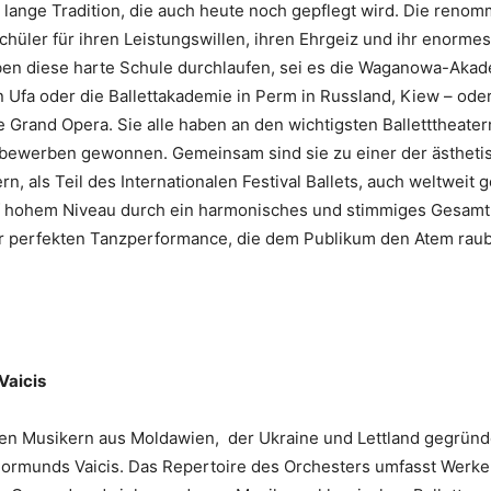
e lange Tradition, die auch heute noch gepflegt wird. Die renom
chüler für ihren Leistungswillen, ihren Ehrgeiz und ihr enorme
haben diese harte Schule durchlaufen, sei es die Waganowa-Akad
 Ufa oder die Ballettakademie in Perm in Russland, Kiew – oder
e Grand Opera. Sie alle haben an den wichtigsten Balletttheate
ettbewerben gewonnen. Gemeinsam sind sie zu einer der ästheti
rn, als Teil des Internationalen Festival Ballets, auch weltwei
uf hohem Niveau durch ein harmonisches und stimmiges Gesamtbi
iner perfekten Tanzperformance, die dem Publikum den Atem raub
Vaicis
ten Musikern aus Moldawien, der Ukraine und Lettland gegründe
 Normunds Vaicis. Das Repertoire des Orchesters umfasst Werk