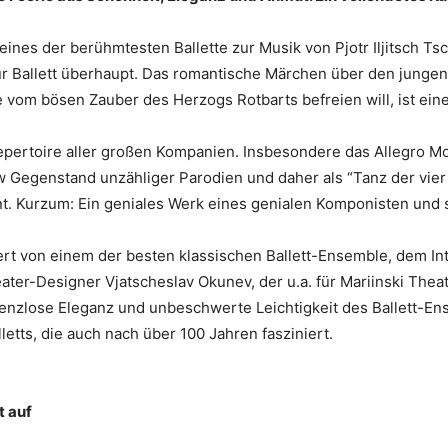
rt eines der berühmtesten Ballette zur Musik von Pjotr Iljitsch 
r Ballett überhaupt. Das romantische Märchen über den jungen P
 vom bösen Zauber des Herzogs Rotbarts befreien will, ist ei
epertoire aller großen Kompanien. Insbesondere das Allegro 
w Gegenstand unzähliger Parodien und daher als “Tanz der vie
nt. Kurzum: Ein geniales Werk eines genialen Komponisten und 
t von einem der besten klassischen Ballett-Ensemble, dem Inte
ter-Designer Vjatscheslav Okunev, der u.a. für Mariinski Theat
renzlose Eleganz und unbeschwerte Leichtigkeit des Ballett-En
etts, die auch nach über 100 Jahren fasziniert.
t auf