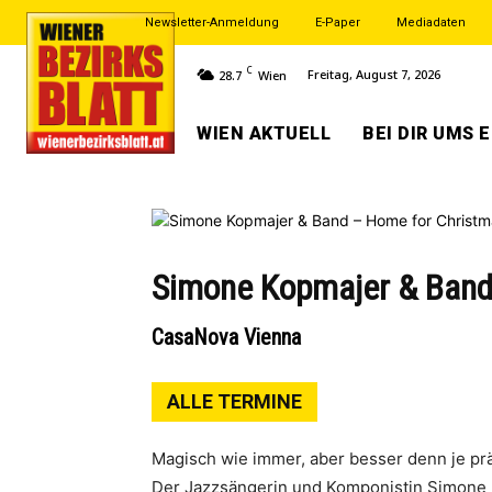
Newsletter-Anmeldung
E-Paper
Mediadaten
C
Freitag, August 7, 2026
28.7
Wien
WIEN AKTUELL
BEI DIR UMS 
Simone Kopmajer & Band
CasaNova Vienna
ALLE TERMINE
Magisch wie immer, aber besser denn je präs
Der Jazzsängerin und Komponistin Simone 