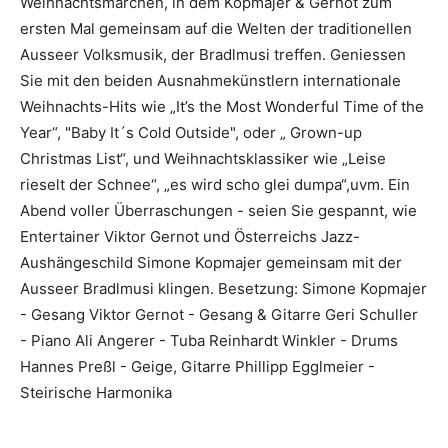
Weihnachtsmärchen, in dem Kopmajer & Gernot zum
ersten Mal gemeinsam auf die Welten der traditionellen
Ausseer Volksmusik, der Bradlmusi treffen. Geniessen
Sie mit den beiden Ausnahmekünstlern internationale
Weihnachts-Hits wie „It’s the Most Wonderful Time of the
Year“, "Baby It´s Cold Outside", oder „ Grown-up
Christmas List“, und Weihnachtsklassiker wie „Leise
rieselt der Schnee“, „es wird scho glei dumpa“,uvm. Ein
Abend voller Überraschungen - seien Sie gespannt, wie
Entertainer Viktor Gernot und Österreichs Jazz-
Aushängeschild Simone Kopmajer gemeinsam mit der
Ausseer Bradlmusi klingen. Besetzung: Simone Kopmajer
- Gesang Viktor Gernot - Gesang & Gitarre Geri Schuller
- Piano Ali Angerer - Tuba Reinhardt Winkler - Drums
Hannes Preßl - Geige, Gitarre Phillipp Egglmeier -
Steirische Harmonika