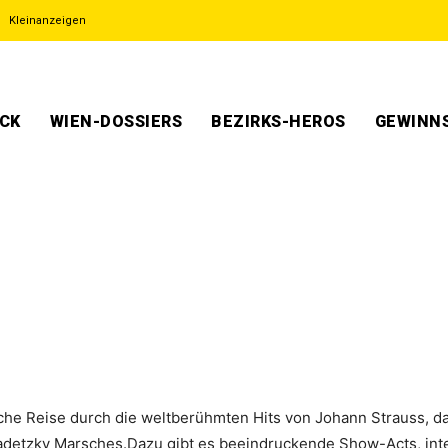
Kleinanzeigen
ECK
WIEN-DOSSIERS
BEZIRKS-HEROS
GEWINNS
che Reise durch die weltberühmten Hits von Johann Strauss, da
Radetzky Marsches.Dazu gibt es beeindruckende Show-Acts, int