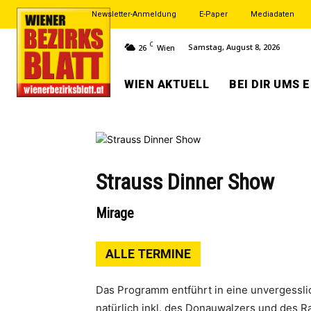
Newsletter-Anmeldung
E-Paper
Mediadaten
C
Samstag, August 8, 2026
26
Wien
WIEN AKTUELL
BEI DIR UMS 
Strauss Dinner Show
Mirage
ALLE TERMINE
Das Programm entführt in eine unvergessli
natürlich inkl. des Donauwalzers und des 