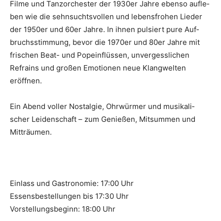
Fil­me und Tanz­or­ches­ter der 1930er Jah­re eben­so auf­le­
ben wie die sehn­suchts­vol­len und lebens­fro­hen Lie­der
der 1950er und 60er Jah­re. In ihnen pul­siert pure Auf­
bruchs­stim­mung, bevor die 1970er und 80er Jah­re mit
fri­schen Beat- und Popein­flüs­sen, unver­gess­li­chen
Refrains und gro­ßen Emo­tio­nen neue Klang­wel­ten
eröffnen.
Ein Abend vol­ler Nost­al­gie, Ohr­wür­mer und musi­ka­li­
scher Lei­den­schaft – zum Genie­ßen, Mit­sum­men und
Mitträumen.
Einlass und Gastronomie: 17:00 Uhr
Essensbestellungen bis 17:30 Uhr
Vorstellungsbeginn: 18:00 Uhr