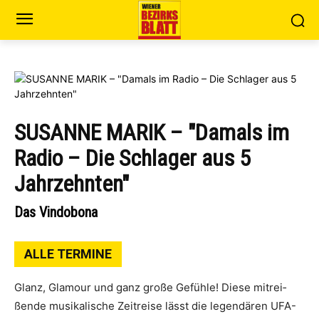
SUSANNE MARIK – "Damals im
Radio – Die Schlager aus 5
Jahrzehnten"
Das Vindobona
ALLE TERMINE
Glanz, Gla­mour und ganz gro­ße Gefüh­le! Die­se mit­rei­
ßen­de musi­ka­li­sche Zeit­rei­se lässt die legen­dä­ren UFA-