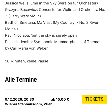
Jessica Wells: Emu in the Sky (Version für Orchester)
Grażyna Bacewicz: Concerto for Violin and Orchestra No.
3 (Harry Ward violin)
Bedřich Smetana: Má Vlast (My Country) - No. 2 River
Moldau
Paul Nicolaou: 'but the sky is surely open’
Paul Hindemith: Symphonic Metamorphosis of Themes
by Carl Maria von Weber
90 Minuten, keine Pause
Alle Termine
TICKETS
9.12.2026, 20:30
ab 15,00 €
Wiener Stephansdom, Wien