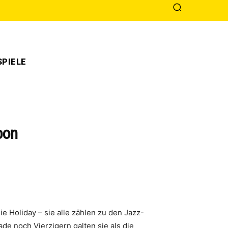
PIELE
oon
ie Holiday – sie alle zählen zu den Jazz-
de noch Vierzigern galten sie als die