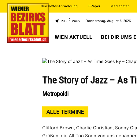
Newsletter-Anmeldung
E-Paper
Mediadaten
C
Donnerstag, August 6, 2026
29.8
Wien
WIEN AKTUELL
BEI DIR UMS 
The Story of Jazz – As T
Metropoldi
ALLE TERMINE
Clifford Brown, Charlie Christian, Sonny Cla
Größen, die All Too Soon von uns gegangen 