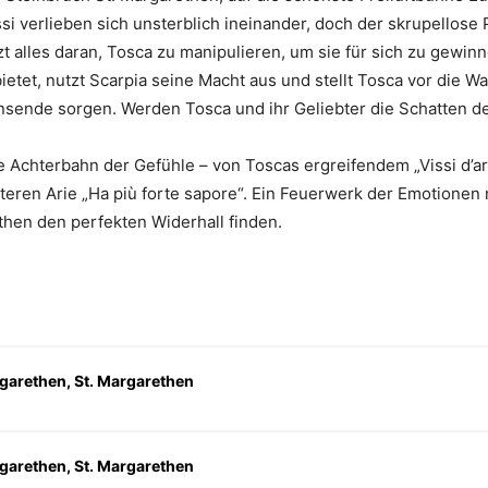
i verlieben sich unsterblich ineinander, doch der skrupellose P
 alles daran, Tosca zu manipulieren, um sie für sich zu gewi
ietet, nutzt Scarpia seine Macht aus und stellt Tosca vor die W
nsende sorgen. Werden Tosca und ihr Geliebter die Schatten d
e Achterbahn der Gefühle – von Toscas ergreifendem „Vissi d’ar
steren Arie „Ha più forte sapore“. Ein Feuerwerk der Emotionen
then den perfekten Widerhall finden.
garethen, St. Margarethen
garethen, St. Margarethen