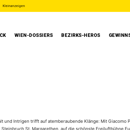
Kleinanzeigen
ECK
WIEN-DOSSIERS
BEZIRKS-HEROS
GEWINNS
alt und Intrigen trifft auf atemberaubende Klänge: Mit Giacom
n Steinbruch St. Margarethen, auf die schönste Freiluftbühne 