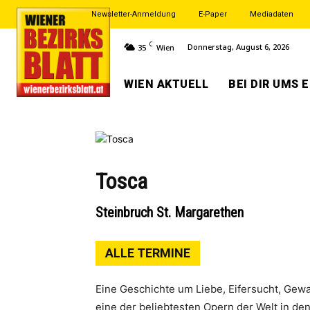
Newsletter-Anmeldung
E-Paper
Mediadaten
C
Donnerstag, August 6, 2026
35
Wien
WIEN AKTUELL
BEI DIR UMS 
Tosca
Steinbruch St. Margarethen
ALLE TERMINE
Eine Geschichte um Liebe, Eifersucht, Gew
eine der beliebtesten Opern der Welt in de