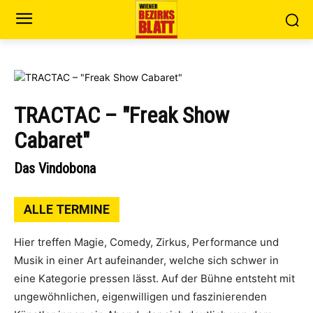
TRACTAC – "Freak Show
Cabaret"
Das Vindobona
ALLE TERMINE
Hier tref­fen Magie, Come­dy, Zir­kus, Per­for­mance und
Musik in einer Art auf­ein­an­der, wel­che sich schwer in
eine Kate­go­rie pres­sen lässt. Auf der Büh­ne ent­steht mit
unge­wöhn­li­chen, eigen­wil­li­gen und fas­zi­nie­ren­den