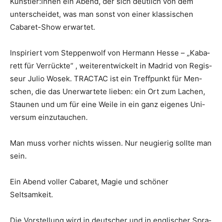
Künstler:innen ein Abend, der sich deut­lich von dem
unter­schei­det, was man sonst von einer klas­si­schen
Caba­ret-Show erwartet.
Inspi­riert vom Step­pen­wolf von Her­mann Hes­se – ​„Kaba­
rett für Ver­rück­te“ , wei­ter­ent­wi­ckelt in Madrid von Regis­
seur Julio Wosek. TRACTAC ist ein Treff­punkt für Men­
schen, die das Uner­war­te­te lie­ben: ein Ort zum Lachen,
Stau­nen und um für eine Wei­le in ein ganz eige­nes Uni­
ver­sum einzutauchen.
Man muss vor­her nichts wis­sen. Nur neu­gie­rig soll­te man
sein.
Ein Abend vol­ler Caba­ret, Magie und schö­ner
Seltsamkeit.
Die Vor­stel­lung wird in deut­scher und in eng­li­scher Spra­