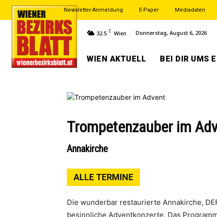
Newsletter-Anmeldung
E-Paper
Mediadaten
C
Donnerstag, August 6, 2026
32.5
Wien
WIEN AKTUELL
BEI DIR UMS 
Trompetenzauber im Adv
Annakirche
ALLE TERMINE
Die wunderbar restaurierte Annakirche, DER
besinnliche Adventkonzerte. Das Programm 