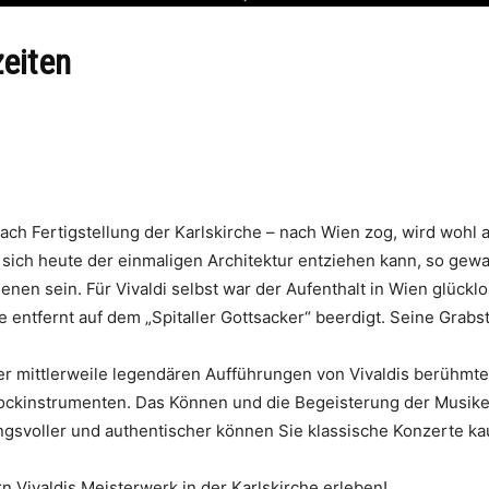
zeiten
 nach Fertigstellung der Karlskirche – nach Wien zog, wird woh
ich heute der einmaligen Architektur entziehen kann, so gewal
n sein. Für Vivaldi selbst war der Aufenthalt in Wien glücklos
entfernt auf dem „Spitaller Gottsacker“ beerdigt. Seine Grabstät
der mittlerweile legendären Aufführungen von Vivaldis berühmt
arockinstrumenten. Das Können und die Begeisterung der Musike
mungsvoller und authentischer können Sie klassische Konzerte k
rn Vivaldis Meisterwerk in der Karlskirche erleben!