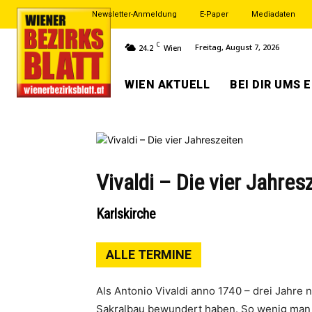
Newsletter-Anmeldung
E-Paper
Mediadaten
C
Freitag, August 7, 2026
24.2
Wien
WIEN AKTUELL
BEI DIR UMS 
Vivaldi – Die vier Jahres
Karlskirche
ALLE TERMINE
Als Antonio Vivaldi anno 1740 – drei Jahre
Sakralbau bewundert haben. So wenig man s