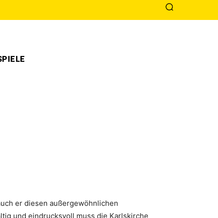
PIELE
l auch er diesen außergewöhnlichen
tig und eindrucksvoll muss die Karlskirche