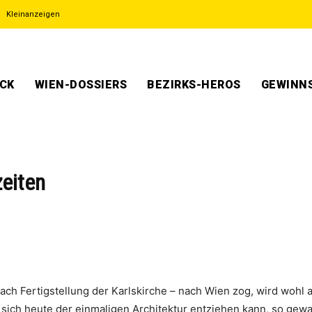
Kleinanzeigen
ECK
WIEN-DOSSIERS
BEZIRKS-HEROS
GEWINNS
zeiten
 nach Fertigstellung der Karlskirche – nach Wien zog, wird woh
ich heute der einmaligen Architektur entziehen kann, so gewal