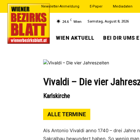
Newsletter-Anmeldung
E-Paper
Mediadaten
C
Samstag, August 8, 2026
24.6
Wien
WIEN AKTUELL
BEI DIR UMS 
Vivaldi – Die vier Jahres
Karlskirche
ALLE TERMINE
Als Antonio Vivaldi anno 1740 – drei Jahre
Sakralbau bewundert haben. So wenig man s