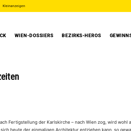
Kleinanzeigen
ECK
WIEN-DOSSIERS
BEZIRKS-HEROS
GEWINNS
zeiten
 nach Fertigstellung der Karlskirche – nach Wien zog, wird woh
ich heute der einmaligen Architektur entziehen kann, so gewal