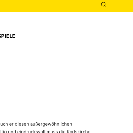
PIELE
l auch er diesen außergewöhnlichen
tig und eindrucksvoll muss die Karlskirche