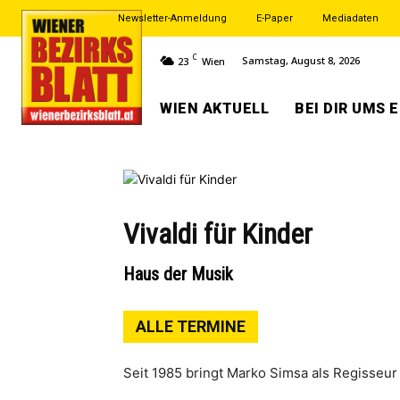
Newsletter-Anmeldung
E-Paper
Mediadaten
C
Samstag, August 8, 2026
23
Wien
WIEN AKTUELL
BEI DIR UMS 
Vivaldi für Kinder
Haus der Musik
ALLE TERMINE
Seit 1985 bringt Marko Simsa als Regisseu