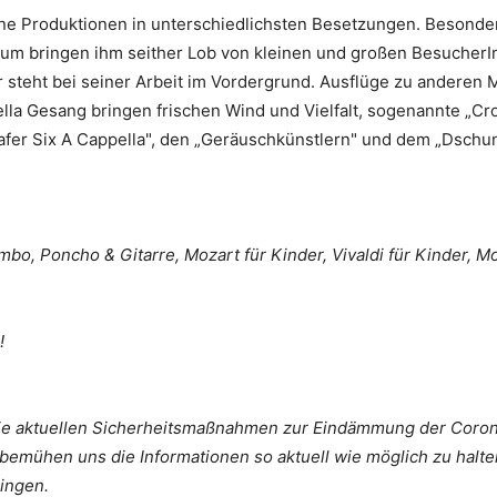
dene Produktionen in unterschiedlichsten Besetzungen. Besond
kum bringen ihm seither Lob von kleinen und großen Besucher
r steht bei seiner Arbeit im Vordergrund. Ausflüge zu anderen 
la Gesang bringen frischen Wind und Vielfalt, sogenannte „Cross
Safer Six A Cappella", den „Geräuschkünstlern" und dem „Dschu
ombo, Poncho & Gitarre, Mozart für Kinder, Vivaldi für Kinder, Mo
i!
 die aktuellen Sicherheitsmaßnahmen zur Eindämmung der Coro
mühen uns die Informationen so aktuell wie möglich zu halte
ringen.