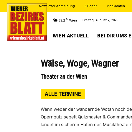
Newsletter-Anmeldung
E-Paper
Mediadaten
C
Freitag, August 7, 2026
22.2
Wien
WIEN AKTUELL
BEI DIR UMS 
Wälse, Woge, Wagner
Theater an der Wien
ALLE TERMINE
Wenn weder der wandernde Wotan noch der f
Opernquiz segelt Quizmaster & Commander C
landet im sicheren Hafen des Musiktheater