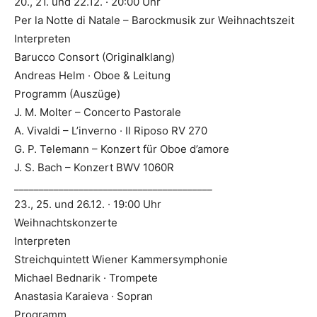
20., 21. und 22.12. · 20:00 Uhr
Per la Notte di Natale – Barockmusik zur Weihnachtszeit
Interpreten
Barucco Consort (Originalklang)
Andreas Helm · Oboe & Leitung
Programm (Auszüge)
J. M. Molter – Concerto Pastorale
A. Vivaldi – L’inverno · Il Riposo RV 270
G. P. Telemann – Konzert für Oboe d’amore
J. S. Bach – Konzert BWV 1060R
________________________________________
23., 25. und 26.12. · 19:00 Uhr
Weihnachtskonzerte
Interpreten
Streichquintett Wiener Kammersymphonie
Michael Bednarik · Trompete
Anastasia Karaieva · Sopran
Programm