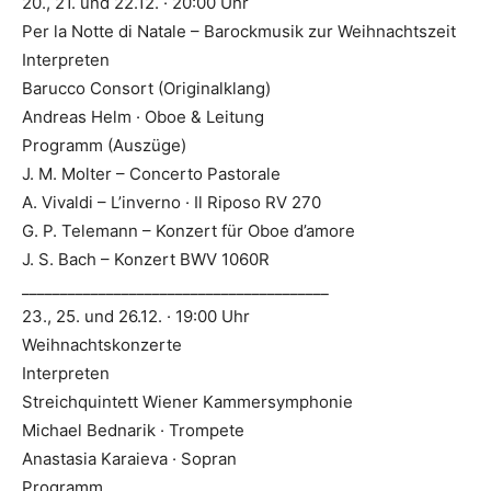
20., 21. und 22.12. · 20:00 Uhr
Per la Notte di Natale – Barockmusik zur Weihnachtszeit
Interpreten
Barucco Consort (Originalklang)
Andreas Helm · Oboe & Leitung
Programm (Auszüge)
J. M. Molter – Concerto Pastorale
A. Vivaldi – L’inverno · Il Riposo RV 270
G. P. Telemann – Konzert für Oboe d’amore
J. S. Bach – Konzert BWV 1060R
________________________________________
23., 25. und 26.12. · 19:00 Uhr
Weihnachtskonzerte
Interpreten
Streichquintett Wiener Kammersymphonie
Michael Bednarik · Trompete
Anastasia Karaieva · Sopran
Programm