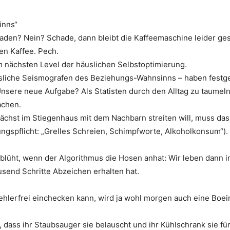
inns“
aden? Nein? Schade, dann bleibt die Kaffeemaschine leider ge
en Kaffee. Pech.
 nächsten Level der häuslichen Selbstoptimierung.
ssliche Seismografen des Beziehungs-Wahnsinns – haben festgest
Unsere neue Aufgabe? Als Statisten durch den Alltag zu taumeln 
achen.
ächst im Stiegenhaus mit dem Nachbarn streiten will, muss das
gspflicht: „Grelles Schreien, Schimpfworte, Alkoholkonsum“).
 blüht, wenn der Algorithmus die Hosen anhat: Wir leben dann in 
usend Schritte Abzeichen erhalten hat.
ehlerfrei einchecken kann, wird ja wohl morgen auch eine Boe
n, dass ihr Staubsauger sie belauscht und ihr Kühlschrank sie f