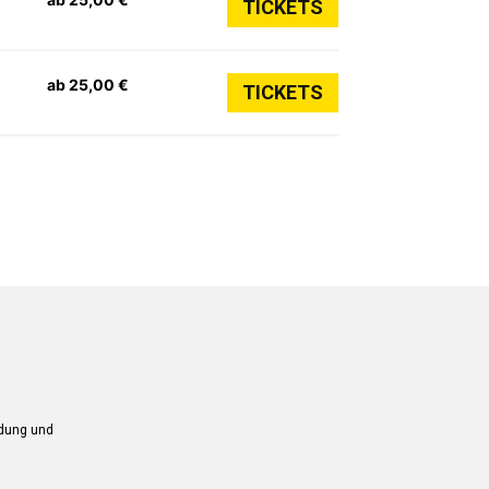
TICKETS
ab 25,00 €
TICKETS
ndung und