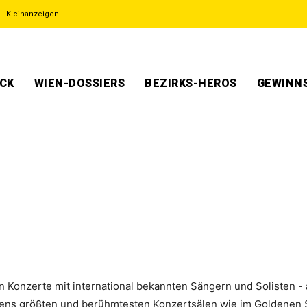
Kleinanzeigen
ECK
WIEN-DOSSIERS
BEZIRKS-HEROS
GEWINNS
en Konzerte mit international bekannten Sängern und Solisten - 
iens größten und berühmtesten Konzertsälen wie im Goldenen 