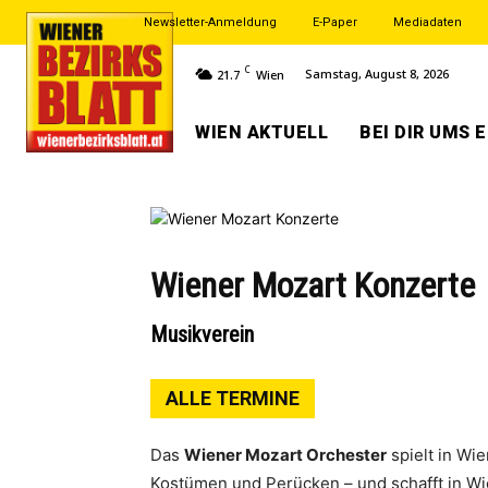
Newsletter-Anmeldung
E-Paper
Mediadaten
C
Samstag, August 8, 2026
21.7
Wien
WIEN AKTUELL
BEI DIR UMS 
Wiener Mozart Konzerte
Musikverein
ALLE TERMINE
Das
Wiener Mozart Orchester
spielt in Wi
Kostümen und Perücken – und schafft in W