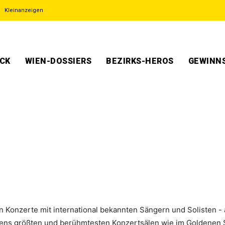
Kleinanzeigen
ECK
WIEN-DOSSIERS
BEZIRKS-HEROS
GEWINNS
en Konzerte mit international bekannten Sängern und Solisten - 
iens größten und berühmtesten Konzertsälen wie im Goldenen 