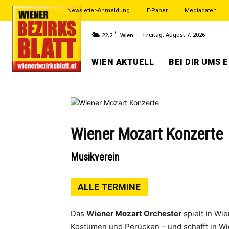
Newsletter-Anmeldung
E-Paper
Mediadaten
C
Freitag, August 7, 2026
22.2
Wien
WIEN AKTUELL
BEI DIR UMS 
Wiener Mozart Konzerte
Musikverein
ALLE TERMINE
Das
Wiener Mozart Orchester
spielt in Wi
Kostümen und Perücken – und schafft in W