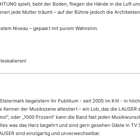
HTUNG spielt, bebt der Boden, fliegen die Hände in die Luft 
denen jede Mutter träumt – auf der Bühne jedoch die Architekt
chstem Niveau – gepaart mit purem Wahnsinn.
teskalieren!
eiermark begeistern ihr Publikum - seit 2005 im Kilt - in höch
e Kenner der Musikszene attestiert – ein Lob, das die LAUSER 
amol", oder „1000 Prozent“ kann die Band fast jeden Musikwunsc
 alles was das Herz begehrt und sind gern gesehen Gäste in T
LAUSER sind einzigartig und unverwechselbar.