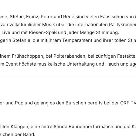
nie, Stefan, Franz, Peter und René sind vielen Fans schon von 
 von volkstümlicher Musik über die internationalen Partykrach
n Live und mit Riesen-Spaß und jeder Menge Stimmung.
erin Stefanie, die mit ihrem Temperament und ihrer tollen S
einem Frühschoppen, bei Polterabenden, bei zünftigen Festakte
dem Event höchste musikalische Unterhaltung und - auch unplu
ger und Pop und gelang es den Burschen bereits bei der ORF T
.
nellen Klängen, eine mitreißende Bühnenperformance und die K
eichen der Band.