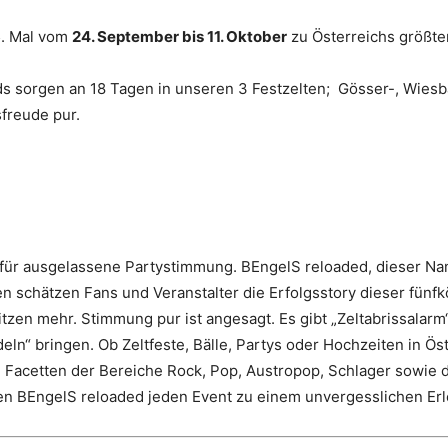
5. Mal vom
24. September bis 11. Oktober
zu Österreichs größte
ds sorgen an 18 Tagen in unseren 3 Festzelten; Gösser-, Wiesb
freude pur.
nt für ausgelassene Partystimmung. BEngelS reloaded, dieser 
ren schätzen Fans und Veranstalter die Erfolgsstory dieser fün
sitzen mehr. Stimmung pur ist angesagt. Es gibt „Zeltabrissala
n“ bringen. Ob Zeltfeste, Bälle, Partys oder Hochzeiten in Ös
Facetten der Bereiche Rock, Pop, Austropop, Schlager sowie d
n BEngelS reloaded jeden Event zu einem unvergesslichen Erl