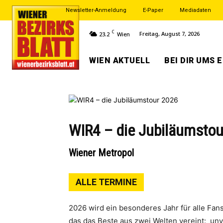
Newsletter-Anmeldung
E-Paper
Mediadaten
C
Freitag, August 7, 2026
23.2
Wien
WIEN AKTUELL
BEI DIR UMS 
WIR4 – die Jubiläumsto
Wiener Metropol
ALLE TERMINE
2026 wird ein besonderes Jahr für alle Fan
das das Beste aus zwei Welten vereint: unv