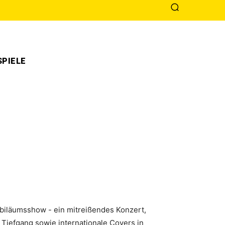
PIELE
ubiläumsshow - ein mitreißendes Konzert,
Tiefgang sowie internationale Covers in