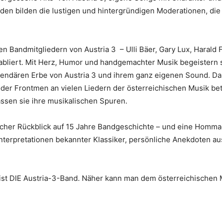
en bilden die lustigen und hintergründigen Moderationen, die
 Bandmitgliedern von Austria 3 – Ulli Bäer, Gary Lux, Harald F
abliert. Mit Herz, Humor und handgemachter Musik begeistern si
endären Erbe von Austria 3 und ihrem ganz eigenen Sound. Dar
der Frontmen an vielen Liedern der österreichischen Musik bete
ssen sie ihre musikalischen Spuren.
cher Rückblick auf 15 Jahre Bandgeschichte – und eine Hommag
Interpretationen bekannter Klassiker, persönliche Anekdoten a
ist DIE Austria-3-Band. Näher kann man dem österreichischen M