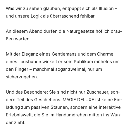
Was wir zu sehen glau­ben, ent­puppt sich als Illu­si­on –
und unse­re Logik als über­ra­schend fehlbar.
An die­sem Abend dür­fen die Natur­ge­set­ze höf­lich drau­
ßen warten.
Mit der Ele­ganz eines Gen­tle­m­ans und dem Charme
eines Laus­bu­ben wickelt er sein Publi­kum mühe­los um
den Fin­ger – manch­mal sogar zwei­mal, nur um
sicherzugehen.
Und das Beson­de­re: Sie sind nicht nur Zuschau­er, son­
dern Teil des Gesche­hens. MAGIE DELU­XE ist kei­ne Ein­
la­dung zum pas­si­ven Stau­nen, son­dern eine inter­ak­ti­ve
Erleb­nis­welt, die Sie im Hand­um­dre­hen mit­ten ins Wun­
der zieht.