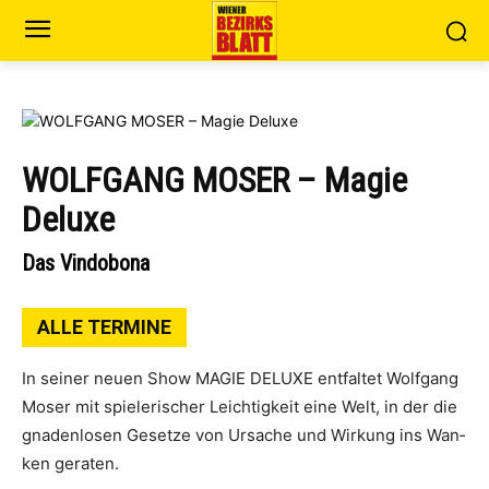
WOLFGANG MOSER – Magie
Deluxe
Das Vindobona
ALLE TERMINE
In sei­ner neu­en Show MAGIE DELU­XE ent­fal­tet Wolf­gang
Moser mit spie­le­ri­scher Leich­tig­keit eine Welt, in der die
gna­den­lo­sen Geset­ze von Ursa­che und Wir­kung ins Wan­
ken geraten.