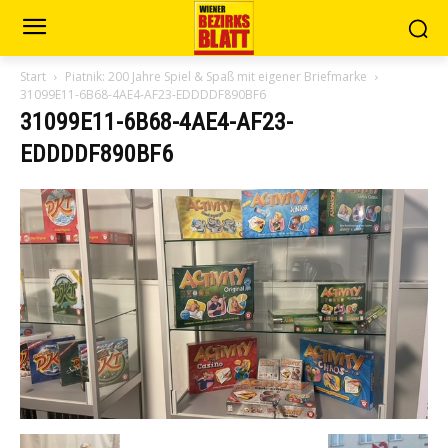
Start
Piatnik: 200 Jahre Spiel & Spaß mit eigener Briefmarke
31099E11-6B68-4AE4-AF23-EDDDDF890BF6
31099E11-6B68-4AE4-AF23-
EDDDDF890BF6