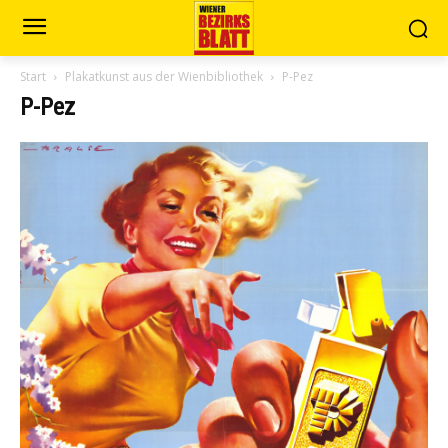
Start
Plakatkunst aus der Wienbibliothek
P-Pez
P-Pez