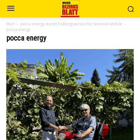
Start
pocca energy startet Frühlingsservice für Senioren-Mobile
pocca energy
pocca energy