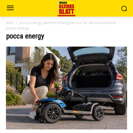
Start
pocca energy startet Frühlingsservice für Senioren-Mobile
pocca energy
pocca energy