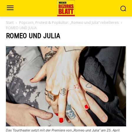
Start
Popcorn, Protest & Popkultur: „Romeo und Julia“ rebellieren
ROMEO UND JULIA
ROMEO UND JULIA
Das Tourtheater setzt mit der Premiere von „Romeo und Julia“ am 25. April