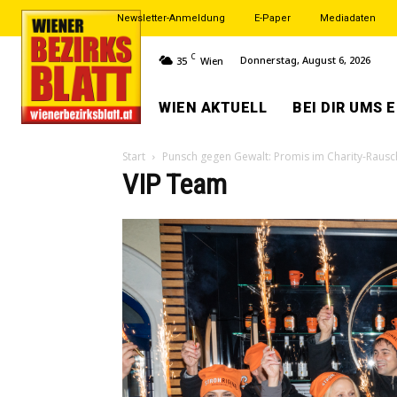
Newsletter-Anmeldung
E-Paper
Mediadaten
C
Donnerstag, August 6, 2026
35
Wien
WIEN AKTUELL
BEI DIR UMS 
Start
Punsch gegen Gewalt: Promis im Charity-Rausc
VIP Team