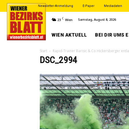
Newsletter-Anmeldung
E-Paper
Mediadaten
C
Samstag, August 8, 2026
23
Wien
WIEN AKTUELL
BEI DIR UMS 
Start
Rapid-Trainer Barisic & Co Hickersberger entl
DSC_2994