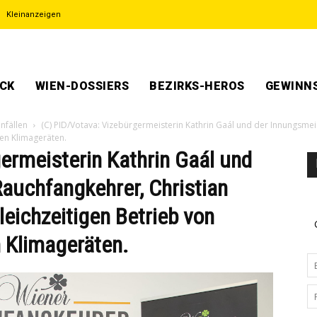
Kleinanzeigen
ECK
WIEN-DOSSIERS
BEZIRKS-HEROS
GEWINNS
nfällen
(C) PID/Votava: Vizebürgermeisterin Kathrin Gaál und der Innungsmei
en Klimageräten.
ermeisterin Kathrin Gaál und
auchfangkehrer, Christian
leichzeitigen Betrieb von
 Klimageräten.