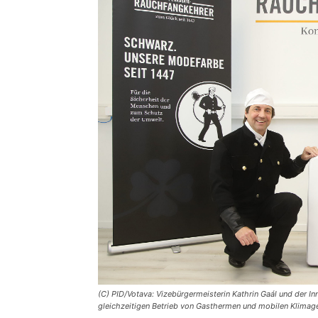
(C) PID/Votava: Vizebürgermeisterin Kathrin Gaál und der I
gleichzeitigen Betrieb von Gasthermen und mobilen Klimage