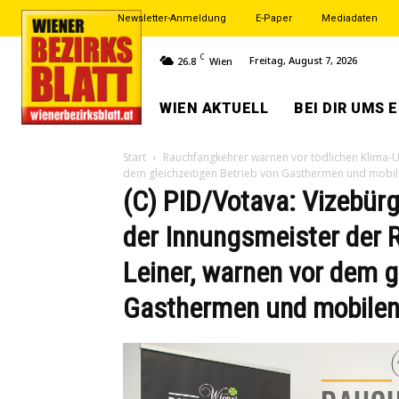
Newsletter-Anmeldung
E-Paper
Mediadaten
C
Freitag, August 7, 2026
26.8
Wien
WIEN AKTUELL
BEI DIR UMS 
Start
Rauchfangkehrer warnen vor tödlichen Klima-U
dem gleichzeitigen Betrieb von Gasthermen und mobil
(C) PID/Votava: Vizebürg
der Innungsmeister der R
Leiner, warnen vor dem g
Gasthermen und mobilen