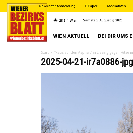
Newsletter-Anmeldung
E-Paper
Mediadaten
C
Samstag, August 8, 2026
28.9
Wien
WIEN AKTUELL
BEI DIR UMS 
Start
“Raus auf den Asphalt” in Liesing gegen Hitze i
2025-04-21-ir7a0886-jpg