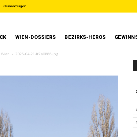
Kleinanzeigen
ECK
WIEN-DOSSIERS
BEZIRKS-HEROS
GEWINNS
n Wien
2025-04-21-ir7a0886-jpg