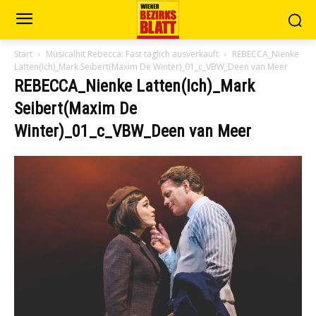
Start
Musicalhit Rebecca: Fast täglich ausverkauft
REBECCA_Nienke
Latten(Ich)_Mark Seibert(Maxim De Winter)_01_c_VBW_Deen van Meer
REBECCA_Nienke Latten(Ich)_Mark
Seibert(Maxim De
Winter)_01_c_VBW_Deen van Meer