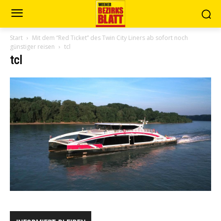
Start
Mit dem “Red Ticket” des Twin City Liners ab sofort noch
günstiger reisen
tcl
tcl