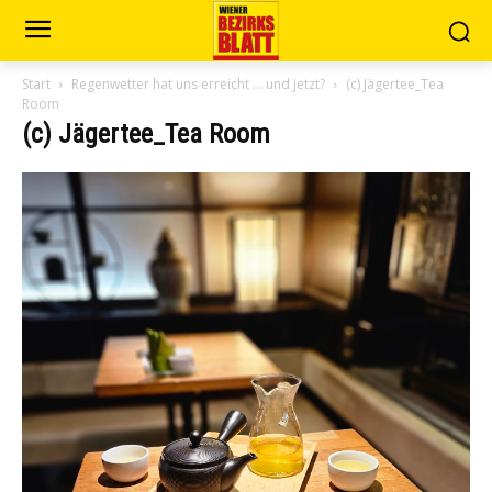
Start
Regenwetter hat uns erreicht … und jetzt?
(c) Jägertee_Tea
Room
(c) Jägertee_Tea Room