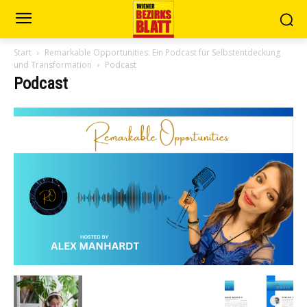
Start
Remarkable Opportunities: Ein Podcast für Selbstentdeckung
und Transformation
Podcast
Podcast