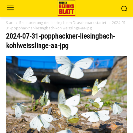
Start
Renaturierung der Liesing beim Draschepark startet
2024-07-
31-popphackner-liesingbach-kohlweisslinge-aa-jpg
2024-07-31-popphackner-liesingbach-
kohlweisslinge-aa-jpg