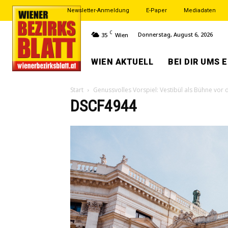
Newsletter-Anmeldung
E-Paper
Mediadaten
C
Donnerstag, August 6, 2026
35
Wien
WIEN AKTUELL
BEI DIR UMS 
Start
Genussvolles Vorspiel: Vestibül als Bühne vor
DSCF4944